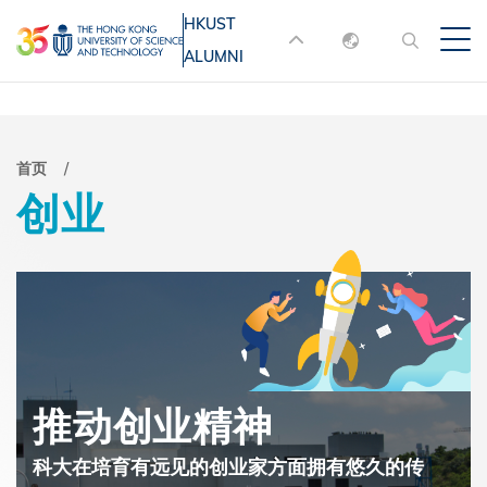
跳
HKUST
MORE ABOUT HKUST
转
ALUMNI
English
到
UNIVERSITY NEWS
ACADEMIC
主
DEPARTMENTS A-Z
繁體中文
要
简体中文
LIFE@HKUST
LIBRARY
面
首页
内
创业
MAP & DIRECTIONS
JOBS@HKUST
容
包
FACULTY PROFILES
ABOUT HKUST
屑
推动创业精神
科大在培育有远见的创业家方面拥有悠久的传