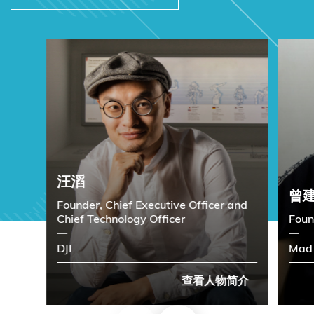
汪滔
曾
Founder, Chief Executive Officer and
Chief Technology Officer
Foun
DJI
Mad 
查看人物简介