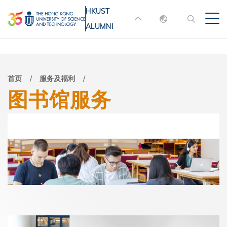
跳
HKUST
MORE ABOUT HKUST
转
ALUMNI
English
到
UNIVERSITY NEWS
ACADEMIC
主
DEPARTMENTS A-Z
繁體中文
要
简体中文
LIFE@HKUST
LIBRARY
面
首页
服务及福利
内
图书馆服务
MAP & DIRECTIONS
JOBS@HKUST
容
包
FACULTY PROFILES
ABOUT HKUST
屑