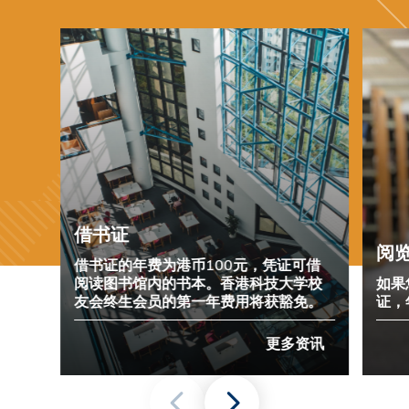
借书证
阅
借书证的年费为港币100元，凭证可借
阅读图书馆内的书本。香港科技大学校
如果
友会终生会员
的第一年费用将获豁免。
证，
更多资讯