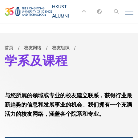
跳
HKUST
MORE ABOUT HKUST
转
ALUMNI
English
到
UNIVERSITY NEWS
ACADEMIC
主
DEPARTMENTS A-Z
繁體中文
要
简体中文
LIFE@HKUST
LIBRARY
面
首页
校友网络
校友组织
内
学系及课程
MAP & DIRECTIONS
JOBS@HKUST
容
包
FACULTY PROFILES
ABOUT HKUST
屑
与您所属的领域或专业的校友建立联系，获得行业最
新趋势的信息和发展事业的机会。我们拥有一个充满
活力的校友网络，涵盖各个院系和专业。