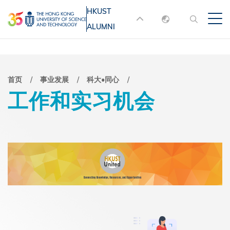
跳
HKUST
MORE ABOUT HKUST
转
ALUMNI
English
到
UNIVERSITY NEWS
ACADEMIC
主
DEPARTMENTS A-Z
繁體中文
要
简体中文
LIFE@HKUST
LIBRARY
面
首页
事业发展
科大•同心
内
工作和实习机会
MAP & DIRECTIONS
JOBS@HKUST
容
包
FACULTY PROFILES
ABOUT HKUST
屑