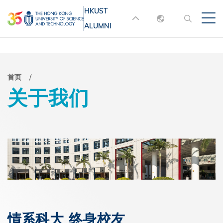
跳
HKUST
MORE ABOUT HKUST
转
ALUMNI
English
到
UNIVERSITY NEWS
ACADEMIC
主
DEPARTMENTS A-Z
繁體中文
要
简体中文
LIFE@HKUST
LIBRARY
面
首页
内
关于我们
MAP & DIRECTIONS
JOBS@HKUST
容
包
FACULTY PROFILES
ABOUT HKUST
屑
情系科大 终身校友