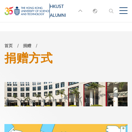
跳
HKUST
MORE ABOUT HKUST
转
ALUMNI
English
到
UNIVERSITY NEWS
ACADEMIC
主
DEPARTMENTS A-Z
繁體中文
要
简体中文
LIFE@HKUST
LIBRARY
面
首页
捐赠
内
捐赠方式
MAP & DIRECTIONS
JOBS@HKUST
容
包
FACULTY PROFILES
ABOUT HKUST
屑