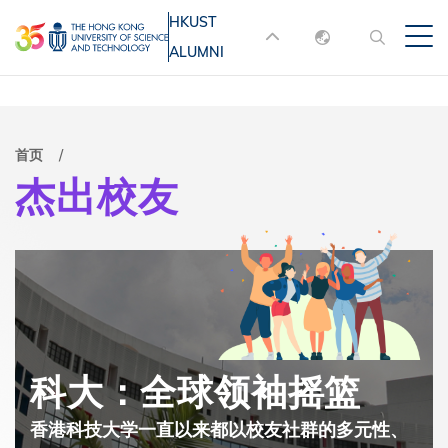
跳
HKUST
MORE ABOUT HKUST
转
ALUMNI
English
到
UNIVERSITY NEWS
ACADEMIC
主
DEPARTMENTS A-Z
繁體中文
要
简体中文
LIFE@HKUST
LIBRARY
面
首页
内
杰出校友
MAP & DIRECTIONS
JOBS@HKUST
容
包
FACULTY PROFILES
ABOUT HKUST
屑
科大：全球领袖摇篮
香港科技大学一直以来都以校友社群的多元性、