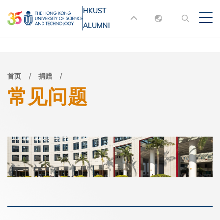
跳
HKUST
MORE ABOUT HKUST
转
ALUMNI
English
到
UNIVERSITY NEWS
ACADEMIC
主
DEPARTMENTS A-Z
繁體中文
要
简体中文
LIFE@HKUST
LIBRARY
面
首页
捐赠
内
常见问题
MAP & DIRECTIONS
JOBS@HKUST
容
包
FACULTY PROFILES
ABOUT HKUST
屑