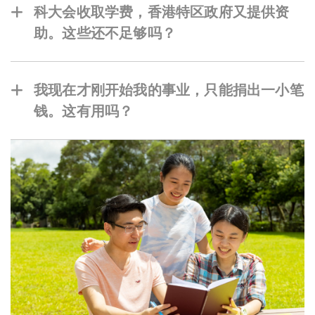
目中。从校友收集的累积捐款会视为永久保存的
科大会收取学费，香港特区政府又提供资
本金，只会动用投资所得的收入。这确保您的捐
助。这些还不足够吗？
赠在未来的岁月中继续造福后代的学生和活动。
香港所有大学收取的学费都不足以支付其运作的
全部成本。 事实上，学费只占教育每名学生相关
我现在才刚开始我的事业，只能捐出一小笔
开支的一小部分。科大不能单靠政府的拨款和资
钱。这有用吗？
助来达到其崇高的目标。要将我们从优秀大学提
绝对有用！如果我们的 100,000 名校友每人每
升到真正的世界级大学，我们需要多样化的资金
月捐赠 50 元，每年就可以累积可观的 6千万
来源，以提供灵活性来推行我们各项极其关键的
元。每一项捐赠，不论金额大小，都在履行科大
计划。
的使命上扮演着重要的角色！您的支持不仅能聚
沙成塔，带来重要的、长远的影响，还能显示你
对科大愿景的信任和承诺。