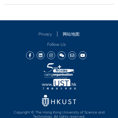
我们的电子邮件加入您的「安全 」清单。如需进
香港中环花园道1号 香港中国银行
我们所收集的个人资料 (包括您的姓名、联络方
一步查询，请透过
give2ust@ust.hk
与我们联
大厦
式及其他相关信息) 只会由大学用于推广我们的
络。
帐户号码 : 012-896-9-200200-0
活动及分享信息。 请放心，本校绝不会将阁下的
账户名称 : 香港科技大学
个人资料转移给第三者作直接营销用途。
Privacy
网站地图
SWIFT 代码： BKCHHKHHXXX
Follow Us
转账后，请将银行入数纸电邮至
give2ust@ust.hk
，或传真至(852) 3743
0939，并注明全名、联络电话及捐款编号。
如果您希望使用在美国的资产来支持科大，并享
受税务减免优惠，可通过我们的非营利合作伙伴
Give2Asia进行捐款。请下载并填写
Give2Asia
表格
。
Copyright © The Hong Kong University of Science and
Technology. All rights reserved.