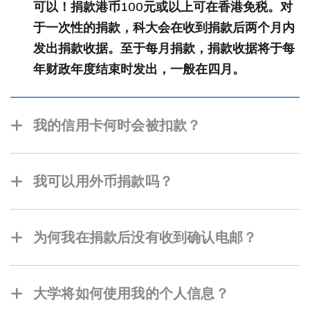
可以！捐款港币100元或以上可在香港免税。对
于一次性的捐款，科大会在收到捐款后两个月内
发出捐款收据。至于每月捐款，捐款收据将于每
年财政年度结束时发出，一般在四月。
我的信用卡何时会被扣款？
对于一次性捐款，你完成在线付款交易后，我们
便会立即从您的信用卡中扣除。如果是按月捐
我可以用外币捐款吗？
款，我们的财务处会按月从您的信用卡中扣款。
可以。您可以使用外币捐款。 请将捐款金额（人
民币、欧元、美元等）汇至中国银行（香港）有
为何我在捐款后没有收到确认电邮？
限公司，详情如下：
如果您没有收到确认电邮，请检查您的垃圾邮
件，因为它可能被过滤至那里去。 我们建议你将
大学将如何使用我的个人信息？
银行地址 : 中国银行（香港）有限公司