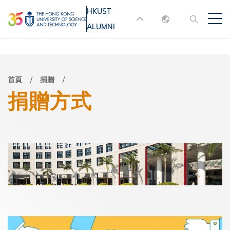
移
HKUST
MORE ABOUT HKUST
至
ALUMNI
English
主
UNIVERSITY NEWS
ACADEMIC
內
DEPARTMENTS A-Z
繁體中文
容
简体中文
LIFE@HKUST
LIBRARY
導
首頁
捐贈
捐贈方式
MAP & DIRECTIONS
JOBS@HKUST
航
FACULTY PROFILES
ABOUT HKUST
連
結