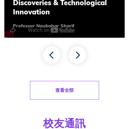
Discoveries & Technological
Innovation
Professor Naubahar Sharif
查看全部
校友通訊