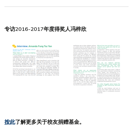
潘文昂, 工商管理学院
方绮欣, 工商管理学院
谭健乐, 工商管理学院
江颖敏, 工学院
黄信杰, 理学院
李冬顺艺, 理学院
专访2016-2017年度得奖人冯梓欣
按此
了解更多关于校友捐赠基金。