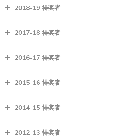
刘静恩, 跨学科学院
蔡茜霆, 工商管理学院
2018-19 得奖者
王嘉莹, 跨学科学院
周晓盈, 工商管理学院
BOSE Turzo, 工学院
方祈谦, 工商管理学院
GAO Kristen Yuqi, 工商管理学院
2017-18 得奖者
何颖欣, 理学院
刘丽仪, 理学院
周紫彤, 工商管理学院
LEE Jessica Chi Yun, 工商管理学院
董浩, 工学院
2016-17 得奖者
梁欣霈, 工商管理学院
杨朗庭, 理学院
吕泳煌, 工学院
陈朗雄, 工商管理学院
袁翠遥, 工商管理学院
冯子恩, 人文社科学院
2015-16 得奖者
李芷欣, 人文社科学院
陈培围, 理学院
梁嘉茵, 工商管理学院
朱婉湉, 理学院
2014-15 得奖者
谭晓瑜, 工商管理学院
钟爱仪, 工商管理学院
林君颖, 工商管理学院
黎锦鉊, 工商管理学院
吴燊伦, 工商管理学院
2012-13 得奖者
罗皓程, 人文社科学院