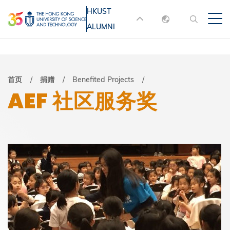
跳
HKUST
MORE ABOUT HKUST
转
ALUMNI
English
到
UNIVERSITY NEWS
ACADEMIC
主
DEPARTMENTS A-Z
繁體中文
要
简体中文
LIFE@HKUST
LIBRARY
面
首页
捐赠
Benefited Projects
内
AEF 社区服务奖
MAP & DIRECTIONS
JOBS@HKUST
容
包
FACULTY PROFILES
ABOUT HKUST
屑