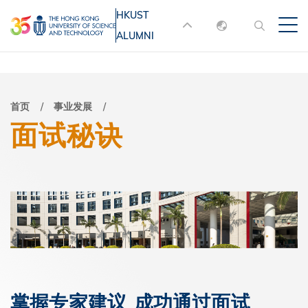
跳
HKUST
MORE ABOUT HKUST
转
ALUMNI
English
到
UNIVERSITY NEWS
ACADEMIC
主
DEPARTMENTS A-Z
繁體中文
要
简体中文
LIFE@HKUST
LIBRARY
面
首页
事业发展
内
面试秘诀
MAP & DIRECTIONS
JOBS@HKUST
容
包
FACULTY PROFILES
ABOUT HKUST
屑
掌握专家建议 成功通过面试