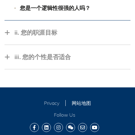
您是一个逻辑性很强的人吗？
ii. 您的职涯目标
您是否太进取，以致于公司无法达到您的期
iii. 您的个性是否适合
望？
您是否有潜力与公司一起成长？
您是否具有良好的团队合作精神及沟通能力？
您是否适合该组织的文化氛围？
Privacy
网站地图
Follow Us