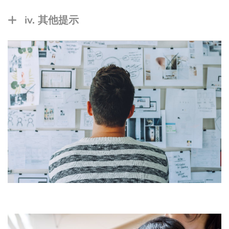
有些新毕业生会说他们希望在五年内成为经理。
一名市场推广人员就可以负责所有这些功能。 然
虽然并非对所有的工作职能都是「不可能」的
iv. 其他提示
而，对于一些较大型的组织，他们可能会有不同
事，但对于某些工作职能而言，这是相当不可能
的团队来支持不同领域的工作。
您可以考虑谈论一些其他可能达到的目标，例如
的，因为工作经验的累积是成功的关键因素。 请
取得某些专业资格，而不是提出您希望在五年内
您的期望是什么？
造访一些求职网站 (例如 LinkedIn 和 JobsDB)
取得特定的「职位」。
来了解当经理的要求，并问自己下列问题：
您希望在未来五年内成为「通才」还是「专
例如： 金融行业的特许金融分析师
才」？ 为什么？
您是否预见自己能在五年内达到经理的要求？
如果是，您为何如此有信心？
这其实也是间接询问您为何要申请这份工作。
如果不是，那么未来五年内，您需要在哪些方
这份工作是否符合您未来 五年的职涯规划？
面装备自己，才能向上爬升至经理的职级？
您是否期望得到这份工作无法提供给您的东
西？