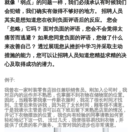
就像「弱点」的问题一样，我们必须承认有时候我们
会犯错，我们确实有做得不够好的地方。 招聘人员
其实是想知道您在收到负面评语后的反应。 您会
「忽略」它吗？ 面对负面的评语，您会不会觉得太
痛苦而逃避？ 如果您同意负面的评语，您做了什么
来改善自己？ 透过展现您从挫折中学习并采取主动
措施的能力，您可以让招聘人员知道您精益求精的决
心及取得成功的潜力。
例子:
我曾在一家时装零售店担任兼职销售员。刚加入公司时，我
对店内的运作并不熟悉，也掌握不到衣物在储物室的位置。
因此，当顾客要我拿一件新衣服时，我花了很长时间才找
到。主管后来告诉我，因为花了太长时间，顾客很不满意。
于是我请示主管是否可以在下班后留下来熟悉店里的情况，
并记下衣物摆放的位置， 我也向有经验的同事请教如何更
轻松地记下这一切。 没过几天，我便很容易找到衣物，并
提供了优质的客户服务。 主管对我的进步也非常满意。