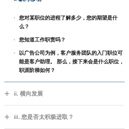
您对某职位的进程了解多少，您的期望是什
么？
您知道工作职责吗？
以广告公司为例，客户服务团队的入门职位可
能是客户助理。 那么，接下来会是什么职位，
职涯阶梯如何？
ii. 横向发展
以市场推广为例，它实际上包含了不同的专业，
例如品牌营销、企业传讯、内部沟通、数码营
iii. 您是否太积极进取？
销、电子商务等等。对于一些规模较小的组织，