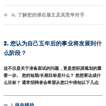
iii. 了解您的潜在雇主及其竞争对手
公司分析： 浏览公司网站，了解其使命、愿
景、价值观及发展计划。
2. 您认为自己五年后的事业将发展到什
行业趋势： 评估公司是否与行业的整体趋势保
么阶段？
持一致，以及其面对的挑战。
当地与全球背景：考虑当地及全球因素对行业
这不仅是关于准备面试的问题，更是您职涯规划的重
及公司的影响。
要一步。 您的短期/长期目标是什么？ 您想要达成什
么目标？ 通常招聘者会希望从您口中得知以下几点:
i. 纵向移动