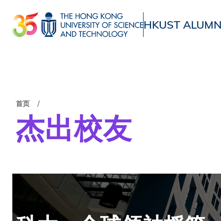
跳
转
HKUST ALUMN
到
UNIVERSITY NEWS
ACADE
主
MAP & DIRECTIONS
要
内
容
面
首页
杰出校友
包
屑