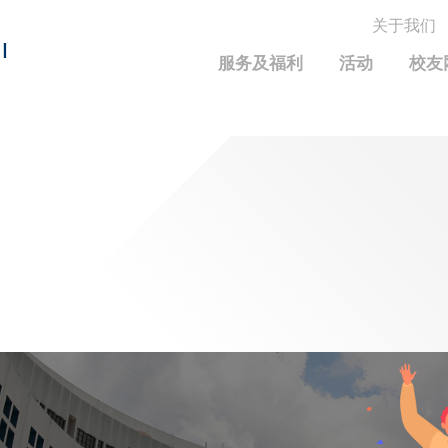
关于我们
MORE ABOUT HKUST
I
服务及福利
活动
校友
MIC DEPARTMENTS A-Z
LIFE@HKUST
统计资料
JOBS@HKUST
FACULTY PROFILE
保持联系
校友中心
校友组织
科大求职板
成就您的创业旅程
校友简介
科大35周年配对挑战
校友应用程序和电子卡
面试资料及秘诀
校友分享
校友基金
兴趣及运动
科大校友电邮
捐赠意义
学系及课程
毕业证书及成绩单
校友基金(AEF)支持的各项举措
中国内地及世界各地
运动设施
香港科技大学评议会
关于评议会
2025-2027年度常务委员会