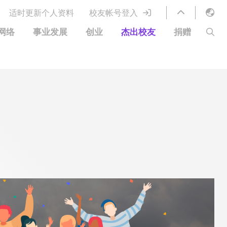
适时更新个人资料
校友帐号登入
English
网络
事业发展
创业
杰出校友
捐赠
LIBRARY
繁體中文
S
ABOUT HKUST
简体中文
图书馆服务
移居宜居计划
科大网上课程
科大创业家
校友电子通讯
鸣谢
优惠
科大•同心
捐赠方式
分享您的好消息
捐款者名单
校友通讯
校园优惠
工作和实习
常见问题
校友创业家提供的优惠
创业支援
中国银行（香港）科技大学校友信用卡
衷心感谢
欢迎到访香港科技大学校园