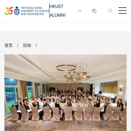
跳
HKUST
MORE ABOUT HKUST
转
ALUMNI
English
到
UNIVERSITY NEWS
ACADEMIC
主
DEPARTMENTS A-Z
繁體中文
要
简体中文
LIFE@HKUST
LIBRARY
面
首页
活动
内
MAP & DIRECTIONS
JOBS@HKUST
容
包
FACULTY PROFILES
ABOUT HKUST
屑