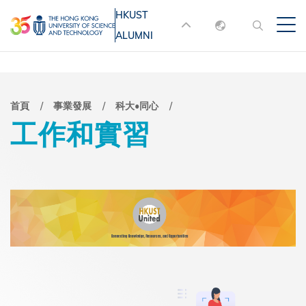
移
HKUST
MORE ABOUT HKUST
至
ALUMNI
English
主
UNIVERSITY NEWS
ACADEMIC
內
DEPARTMENTS A-Z
繁體中文
容
简体中文
LIFE@HKUST
LIBRARY
導
首頁
事業發展
科大•同心
工作和實習
MAP & DIRECTIONS
JOBS@HKUST
航
FACULTY PROFILES
ABOUT HKUST
連
結