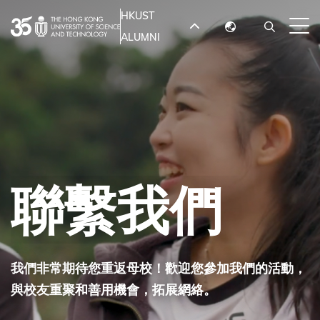
移
HKUST
MORE ABOUT HKUST
至
ALUMNI
English
主
UNIVERSITY NEWS
ACADEMIC
內
DEPARTMENTS A-Z
繁體中文
容
简体中文
LIFE@HKUST
LIBRARY
MAP & DIRECTIONS
JOBS@HKUST
FACULTY PROFILES
ABOUT HKUST
聯繫我們
我們非常期待您重返母校！歡迎您參加我們的活動，
與校友重聚和善用機會，拓展網絡。