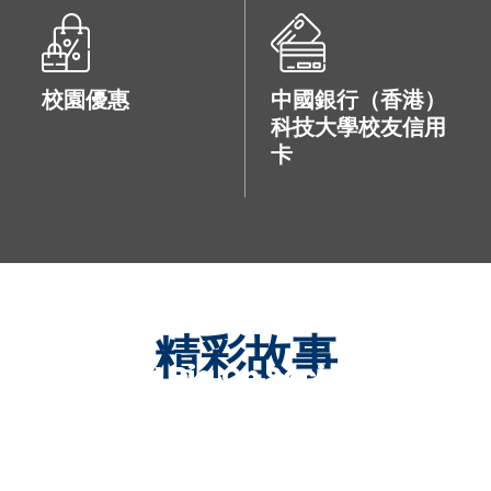
校園優惠
中國銀行（香港）
科技大學校友信用
卡
精彩故事
Making It Big On Social Media
Meet Our Tech Legend
梁志成
Meet Our Tech Legend
賈佳亞
梁立慧