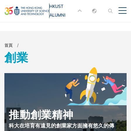
移
HKUST
MORE ABOUT HKUST
至
ALUMNI
English
主
UNIVERSITY NEWS
ACADEMIC
內
DEPARTMENTS A-Z
繁體中文
容
简体中文
LIFE@HKUST
LIBRARY
導
首頁
創業
MAP & DIRECTIONS
JOBS@HKUST
航
FACULTY PROFILES
ABOUT HKUST
連
結
推動創業精神
科大在培育有遠見的創業家方面擁有悠久的傳