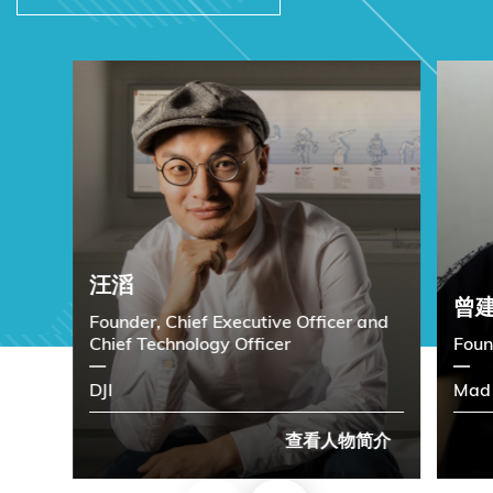
汪滔
曾
Founder, Chief Executive Officer and
Chief Technology Officer
Foun
DJI
Mad 
查看人物简介