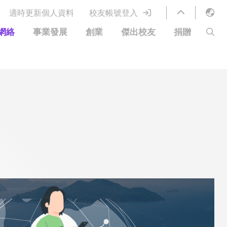
適時更新個人資料
校友帳號登入
English
網絡
事業發展
創業
傑出校友
捐贈
LIBRARY
繁體中文
S
ABOUT HKUST
简体中文
圖書館服務
移居宜居計劃
科大網上課程
科大創業家
校友電子通訊
鳴謝
優惠
科大•同心
捐贈方式
分享您的好消息
捐款者名單
校友通訊
校園優惠
工作和實習
常見問題
校友創業家提供的優惠
創業支援
中國銀行（香港）科技大學校友信用卡
衷心感謝
歡迎到訪香港科技大學校園