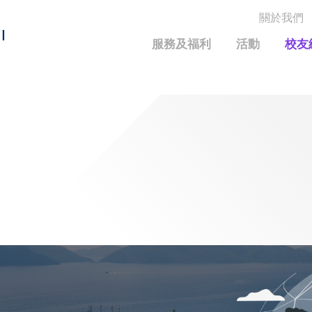
關於我們
MORE ABOUT HKUST
I
服務及福利
活動
校友
MIC DEPARTMENTS A-Z
LIFE@HKUST
統計資料
JOBS@HKUST
FACULTY PROFILE
保持聯繫
校友中心
校友組織
科大求職板
成就您的創業旅程
校友簡介
科大35周年配對挑戰
校友應用程式和電子卡
面試秘訣
校友分享
校友基金
興趣及運動
科大校友電郵
捐贈意義
學系及課程
畢業證書及成績單
校友基金(AEF)支持的各項舉措
中國內地及世界各地
運動設施
香港科技大學評議會
關於評議會
2025-2027年度常務委員會