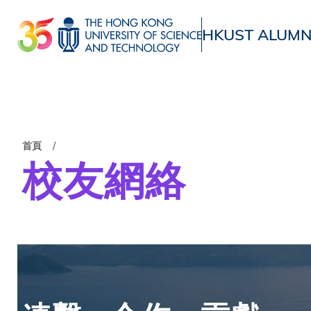
移
至
HKUST ALUMN
主
UNIVERSITY NEWS
ACADE
內
MAP & DIRECTIONS
容
導
首頁
校友網絡
航
連
結