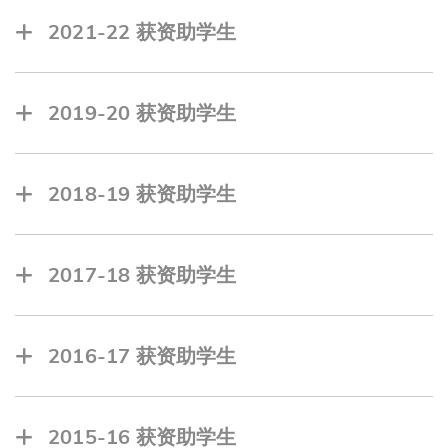
FERNANDO Lindamulage Yasiru Hansaja, 跨
KUSAK Tomas, 理学院
学科学院
2021-22 获资助学生
LAI Ming Xuan, 工商管理学院
HALIM Vanessa Theodora, 工学院
赖昱筱, 工商管理学院
CANDICE Angeline, 理学院
HENDRIS Nicholas Bryan Russell, 跨学科学院
林卓萱, 工商管理学院
FOO Peace, 理学院
2019-20 获资助学生
李俊毅, 工商管理学院
黎鉴仪, 理学院
林牧云, 理学院
李梓瑄, 工商管理学院
刘乘丞, 联合学院
陈恬恬, 联合学院
TJANDRA Amelia, 工学院
LIM Her Wei, 跨学科学院
MANIMELDURA Maneth Jayaweera, 工学院
董玉, 工商管理学院
2018-19 获资助学生
孟子菲, 工商管理学院
MISHRA Swapnil, 工商管理学院
GUNAWAN Josia Andreas, 工学院
张佳仪, 联合学院
DAS Prasenjit, 理学院
吴海根, 工学院
JACOB Jubin, 工学院
周可欣, 联合学院
GUNAWAN Josia Andreas, 理学院
2017-18 获资助学生
NGUYEN Kim Hue Nam, 跨学科学院
王天成, 跨学科学院
孔德玥, 理学院
ORESHKIN Fedor, 工商管理学院
WIDJAJA William Nathanael, 跨学科学院
陈锐, 理学院
龙众, 理学院
SAKIPAGA Ece Bianca, 理学院
陈锐泓, 工学院
2016-17 获资助学生
PARK Seo Hyun, 工商管理学院
孙卓韬, 工学院
JAIN Vaishali, 工商管理学院
曾圣闳, 跨学科学院
黄学楠, 理学院
杜信男, 工学院
JOO Minhyung, 理学院
WONG Xuan Wei, 工商管理学院
刘馨竹, 工学院
2015-16 获资助学生
欧阳靖, 理学院