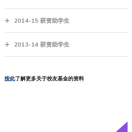
姚嘉仪, 工商管理学院
MASHKINA Margarita, 工商管理学院
RATTANARUNGRUENGCHAI Pat, 工商管理学
陈立奇, 工学院
翁嘉诚, 跨学科学院
戴瑀, 工商管理学院
院
陈运焱, 工商管理学院
2014-15 获资助学生
杨一峰, 理学院
FATHEHPURIA Varun, 工商管理学院
杨苑, 理学院
AMBEKAR Chirag Pradip, 工学院
龚博, 工学院
GAUTAM Aishwarya, 工学院
2013-14 获资助学生
汤永健, 理学院
KHURANA Vibhor, 工学院
许诗瑶, 跨学科学院
蔡文选, 理学院
林启阳, 工商管理学院
罗彦瑾, 工学院
LOW Khau Leng Michelle, 工商管理学院
苏启达, 工学院
按此
了解更多关于校友基金的资料
黄美玉, 工学院
张耀枫, 工学院
携手同行 成就新世代