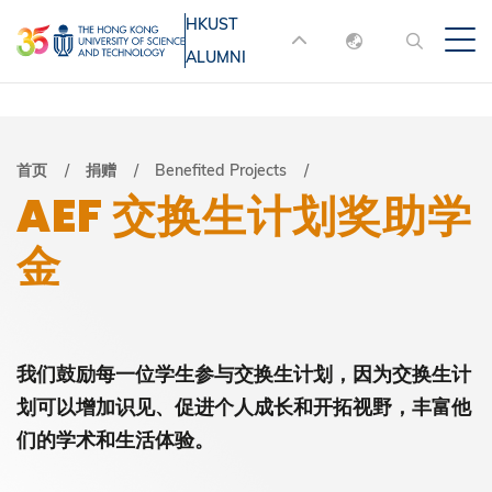
跳
HKUST
MORE ABOUT HKUST
转
ALUMNI
English
到
UNIVERSITY NEWS
ACADEMIC
主
DEPARTMENTS A-Z
繁體中文
要
简体中文
LIFE@HKUST
LIBRARY
面
首页
捐赠
Benefited Projects
内
AEF 交换生计划奖助学
MAP & DIRECTIONS
JOBS@HKUST
容
包
金
FACULTY PROFILES
ABOUT HKUST
屑
我们鼓励每一位学生参与交换生计划，因为交换生计
划可以增加识见、促进个人成长和开拓视野，丰富他
们的学术和生活体验。