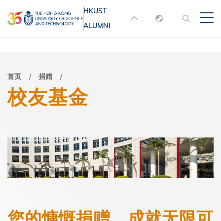
跳
HKUST
MORE ABOUT HKUST
转
ALUMNI
English
到
UNIVERSITY NEWS
ACADEMIC
主
DEPARTMENTS A-Z
繁體中文
要
简体中文
LIFE@HKUST
LIBRARY
面
首页
捐赠
内
校友基金
MAP & DIRECTIONS
JOBS@HKUST
容
包
FACULTY PROFILES
ABOUT HKUST
屑
您的慷慨捐赠 成就无限可