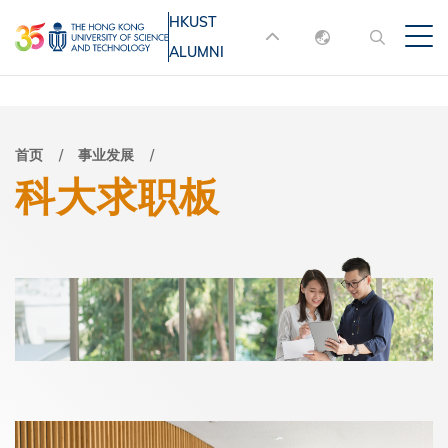
跳
HKUST
MORE ABOUT HKUST
转
ALUMNI
English
到
UNIVERSITY NEWS
ACADEMIC
主
DEPARTMENTS A-Z
繁體中文
要
简体中文
LIFE@HKUST
LIBRARY
面
首页
事业发展
内
科大求职板
MAP & DIRECTIONS
JOBS@HKUST
容
包
FACULTY PROFILES
ABOUT HKUST
屑