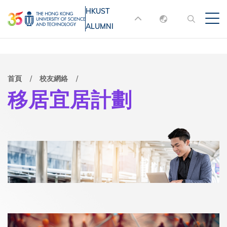
移
HKUST
MORE ABOUT HKUST
至
ALUMNI
English
主
UNIVERSITY NEWS
ACADEMIC
內
DEPARTMENTS A-Z
繁體中文
容
简体中文
LIFE@HKUST
LIBRARY
導
首頁
校友網絡
移居宜居計劃
MAP & DIRECTIONS
JOBS@HKUST
航
FACULTY PROFILES
ABOUT HKUST
連
結