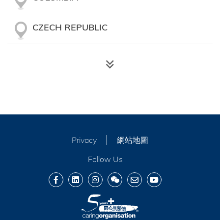
CZECH REPUBLIC
DENMARK
DUBAI
ESTONIA
Privacy
網站地圖
FINLAND
Follow Us
FRANCE
GERMANY