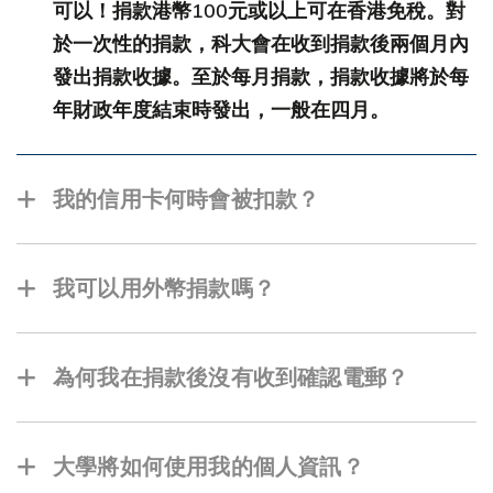
可以！捐款港幣100元或以上可在香港免稅。對
於一次性的捐款，科大會在收到捐款後兩個月內
發出捐款收據。至於每月捐款，捐款收據將於每
年財政年度結束時發出，一般在四月。
我的信用卡何時會被扣款？
對於一次性捐款，你完成線上付款交易後，我們
便會立即從您的信用卡中扣除。如果是按月捐
我可以用外幣捐款嗎？
款，我們的財務處會按月從您的信用卡中扣款。
可以。您可以使用外幣捐款。 請將捐款金額（人
民幣、歐元、美元等）匯至中國銀行（香港）有
為何我在捐款後沒有收到確認電郵？
限公司，詳情如下：
如果您沒有收到確認電郵，請檢查您的垃圾郵
件，因為它可能被過濾至那裏去。 我們建議你將
大學將如何使用我的個人資訊？
銀行地址 : 中國銀行（香港）有限公司