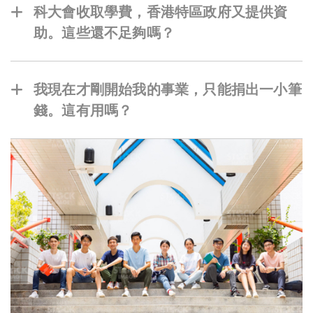
目中。從校友收集的累積捐款會視為永久保存的
科大會收取學費，香港特區政府又提供資
本金，只會動用投資所得的收入。這確保您的捐
助。這些還不足夠嗎？
贈在未來的歲月中繼續造福後代的學生和活動。
香港所有大學收取的學費都不足以支付其運作的
全部成本。 事實上，學費只佔教育每名學生相關
我現在才剛開始我的事業，只能捐出一小筆
開支的一小部分。科大不能單靠政府的撥款和資
錢。這有用嗎？
助來達到其崇高的目標。要將我們從優秀大學提
絕對有用！如果我們的 100,000 名校友每人每
升到真正的世界級大學，我們需要多樣化的資金
月捐贈 50 元，每年就可以累積可觀的 6千萬
來源，以提供靈活性來推行我們各項極其關鍵的
元。每一項捐贈，不論金額大小，都在履行科大
計劃。
的使命上扮演著重要的角色！您的支持不僅能聚
沙成塔，帶來重要的、長遠的影響，還能顯示你
對科大願景的信任和承諾。