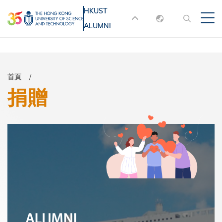
移
HKUST
MORE ABOUT HKUST
至
ALUMNI
English
主
UNIVERSITY NEWS
ACADEMIC
內
DEPARTMENTS A-Z
繁體中文
容
简体中文
LIFE@HKUST
LIBRARY
導
首頁
捐贈
MAP & DIRECTIONS
JOBS@HKUST
航
FACULTY PROFILES
ABOUT HKUST
連
結