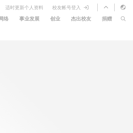
适时更新个人资料
校友帐号登入
English
网络
事业发展
创业
杰出校友
捐赠
LIBRARY
繁體中文
S
ABOUT HKUST
简体中文
图书馆服务
移居宜居计划
科大网上课程
科大创业家
校友电子通讯
鸣谢
优惠
科大•同心
捐赠方式
分享您的好消息
捐款者名单
校友通讯
校园优惠
工作和实习
常见问题
校友创业家提供的优惠
创业支援
中国银行（香港）科技大学校友信用卡
衷心感谢
欢迎到访香港科技大学校园