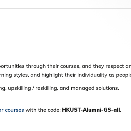
第八届香港科技大学评议会(2025-2027
委员会选举结果
tunities through their courses, and they respect and
ing styles, and highlight their individuality as peopl
g, upskilling / reskilling, and managed solutions.
lar courses
with the code:
HKUST-Alumni-GS-all
.