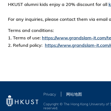
HKUST alumni kids enjoy a 20% discount for all
k
For any inquiries, please contact them via email 
Terms and conditions:
1. Terms of use:
https://www.grandslam-it.com/t
2. Refund policy:
https://www.grandslam-it.com/
Privacy
网站地图
Copyright © The Hong Kong University of S
reserved.