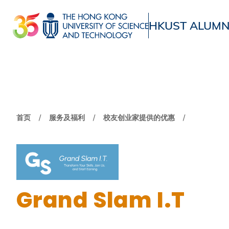
跳
转
HKUST ALUMN
到
UNIVERSITY NEWS
ACADE
主
MAP & DIRECTIONS
要
内
容
面
首页
服务及福利
校友创业家提供的优惠
包
屑
Grand Slam I.T