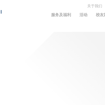
关于我们
MORE ABOUT HKUST
I
服务及福利
活动
校友
MIC DEPARTMENTS A-Z
LIFE@HKUST
统计资料
JOBS@HKUST
FACULTY PROFILE
保持联系
校友中心
校友组织
科大求职板
成就您的创业旅程
校友简介
科大35周年配对挑战
校友应用程序和电子卡
面试资料及秘诀
校友分享
校友基金
兴趣及运动
科大校友电邮
捐赠意义
学系及课程
毕业证书及成绩单
校友基金(AEF)支持的各项举措
中国内地及世界各地
运动设施
香港科技大学评议会
关于评议会
2025-2027年度常务委员会