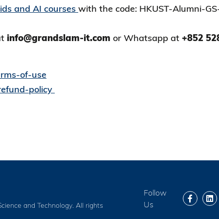
ids and AI courses
with the code: HKUST-Alumni-GS-
at
info@grandslam-it.com
or Whatsapp at
+852 52
erms-of-use
refund-policy
Follow
Us
cience and Technology. All rights