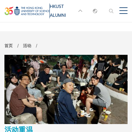
跳
HKUST
MORE ABOUT HKUST
转
ALUMNI
English
到
UNIVERSITY NEWS
ACADEMIC
主
DEPARTMENTS A-Z
繁體中文
要
简体中文
LIFE@HKUST
LIBRARY
面
首页
活动
内
MAP & DIRECTIONS
JOBS@HKUST
容
包
FACULTY PROFILES
ABOUT HKUST
屑
活动重温