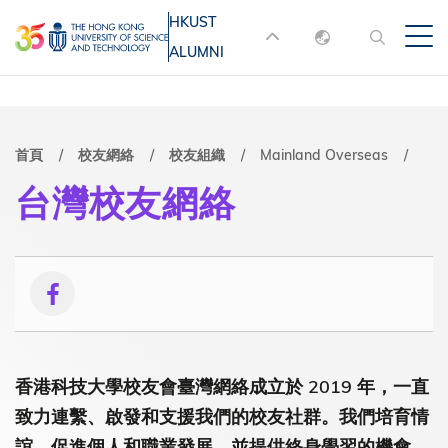
移
HKUST
MORE ABOUT HKUST
至
ALUMNI
English
主
UNIVERSITY NEWS
ACADEMIC
內
DEPARTMENTS A-Z
繁體中文
容
简体中文
LIFE@HKUST
LIBRARY
導
首頁
校友網絡
校友組織
Mainland Overseas
MAP & DIRECTIONS
JOBS@HKUST
台灣校友網絡
航
FACULTY PROFILES
ABOUT HKUST
連
結
香港科技大學校友會臺灣網絡成立於 2019 年，一直
致力連繫、啟發和支援我們的校友社群。我們培育情
誼，促進個人和職業發展，並提供終身學習的機會。