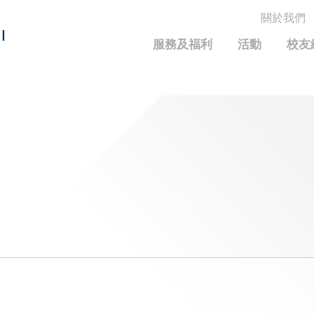
關於我們
MORE ABOUT HKUST
I
服務及福利
活動
校友
MIC DEPARTMENTS A-Z
LIFE@HKUST
統計資料
JOBS@HKUST
FACULTY PROFILE
保持聯繫
校友中心
校友組織
科大求職板
成就您的創業旅程
校友簡介
科大35周年配對挑戰
校友應用程式和電子卡
面試秘訣
校友分享
校友基金
興趣及運動
科大校友電郵
捐贈意義
學系及課程
畢業證書及成績單
校友基金(AEF)支持的各項舉措
中國內地及世界各地
運動設施
香港科技大學評議會
關於評議會
2025-2027年度常務委員會