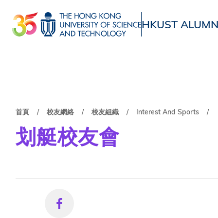
移
至
HKUST ALUMN
主
UNIVERSITY NEWS
ACADE
內
MAP & DIRECTIONS
容
導
首頁
校友網絡
校友組織
Interest And Sports
划艇校友會
航
連
結