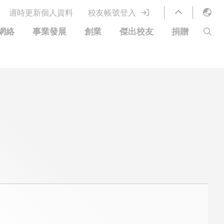
適時更新個人資料
校友帳號登入
English
網絡
事業發展
創業
傑出校友
捐贈
LIBRARY
繁體中文
S
ABOUT HKUST
简体中文
圖書館服務
移居宜居計劃
科大網上課程
科大創業家
校友電子通訊
鳴謝
優惠
科大•同心
捐贈方式
分享您的好消息
捐款者名單
校友通訊
校園優惠
工作和實習
常見問題
校友創業家提供的優惠
創業支援
中國銀行（香港）科技大學校友信用卡
衷心感謝
歡迎到訪香港科技大學校園