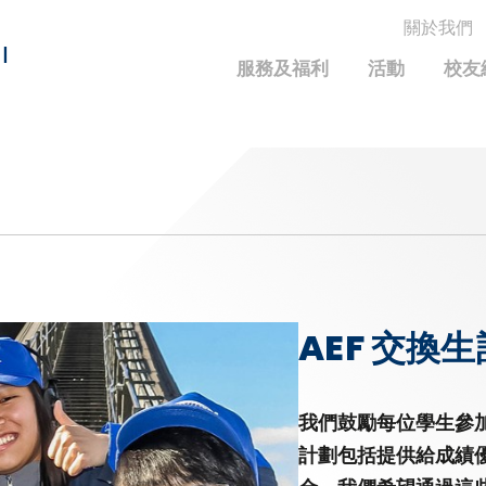
關於我們
MORE ABOUT HKUST
I
服務及福利
活動
校友
MIC DEPARTMENTS A-Z
LIFE@HKUST
統計資料
JOBS@HKUST
FACULTY PROFILE
保持聯繫
校友中心
校友組織
科大求職板
成就您的創業旅程
校友簡介
科大35周年配對挑戰
校友應用程式和電子卡
面試秘訣
校友分享
校友基金
興趣及運動
科大校友電郵
捐贈意義
學系及課程
AEF 交換
畢業證書及成績單
校友基金(AEF)支持的各項舉措
中國內地及世界各地
運動設施
香港科技大學評議會
關於評議會
我們鼓勵每位學生參
計劃包括提供給成績
2025-2027年度常務委員會