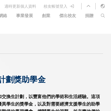
適時更新個人資料
校友帳號登入
English
網絡
事業發展
創業
傑出校友
捐贈
LIBRARY
繁體中文
S
ABOUT HKUST
简体中文
圖書館服務
移居宜居計劃
科大網上課程
科大創業家
校友電子通訊
鳴謝
優惠
科大•同心
捐贈方式
分享您的好消息
捐款者名單
校友通訊
校園優惠
工作和實習
生計劃獎助學金
常見問題
校友創業家提供的優惠
創業支援
中國銀行（香港）科技大學校友信用卡
衷心感謝
歡迎到訪香港科技大學校園
加交換生計劃，以豐富他們的學術和生活經驗。這項
優異學生的獎學金，以及對需要經濟支援學生的助學