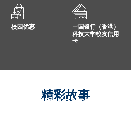
校园优惠
中国银行（香港）
科技大学校友信用
卡
精彩故事
Making It Big On Social Media
Meet Our Tech Legend
梁志成
Meet Our Tech Ledgend
贾佳亚
梁立慧