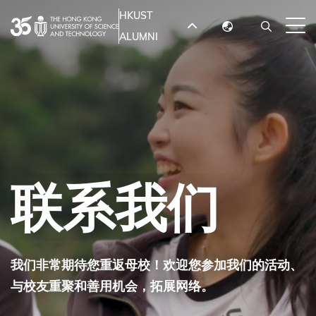
跳
HKUST
MORE ABOUT HKUST
转
ALUMNI
English
到
UNIVERSITY NEWS
ACADEMIC
主
DEPARTMENTS A-Z
繁體中文
要
简体中文
LIFE@HKUST
LIBRARY
内
MAP & DIRECTIONS
JOBS@HKUST
容
FACULTY PROFILES
ABOUT HKUST
联系我们
我们非常期待您重返母校！欢迎您参加我们的活动、
与校友重聚和善用机会，拓展网络。