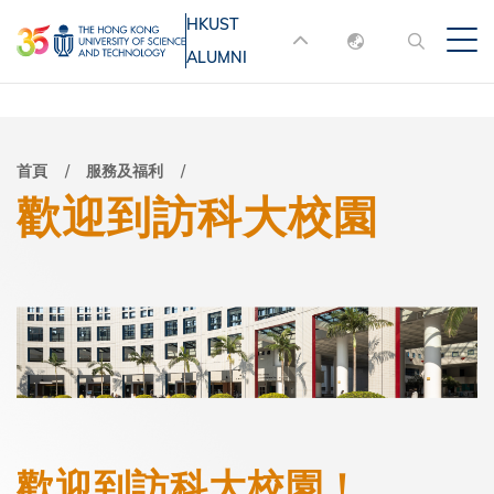
移
HKUST
MORE ABOUT HKUST
至
ALUMNI
English
主
UNIVERSITY NEWS
ACADEMIC
內
DEPARTMENTS A-Z
繁體中文
容
简体中文
LIFE@HKUST
LIBRARY
導
首頁
服務及福利
歡迎到訪科大校園
MAP & DIRECTIONS
JOBS@HKUST
航
FACULTY PROFILES
ABOUT HKUST
連
結
歡迎到訪科大校園！