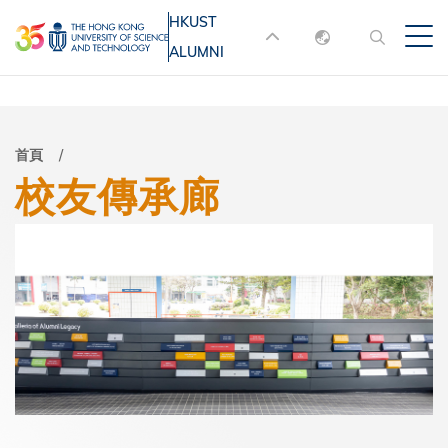
移
HKUST
MORE ABOUT HKUST
至
ALUMNI
English
主
UNIVERSITY NEWS
ACADEMIC
內
DEPARTMENTS A-Z
繁體中文
容
简体中文
LIFE@HKUST
LIBRARY
導
首頁
校友傳承廊
MAP & DIRECTIONS
JOBS@HKUST
航
FACULTY PROFILES
ABOUT HKUST
連
結