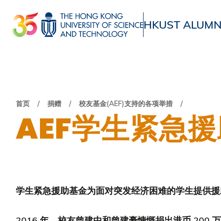
跳
转
HKUST ALUMN
到
UNIVERSITY NEWS
ACADE
主
MAP & DIRECTIONS
要
内
容
面
首页
捐赠
校友基金(AEF)支持的各项举措
AEF学生紧急
包
屑
学生紧急援助基金为面对突发经济困难的学生提供
2016 年，校友曾建中和曾建豪慷慨捐出港币 2