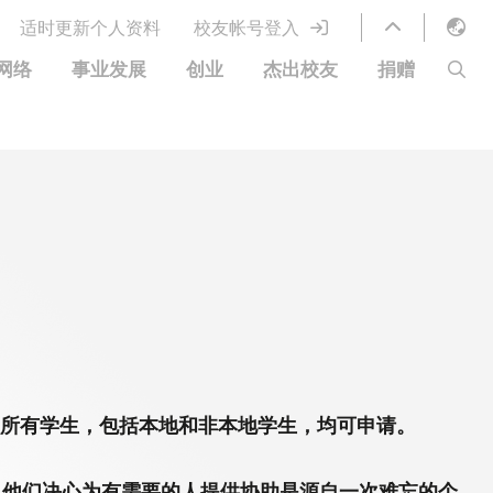
适时更新个人资料
校友帐号登入
English
网络
事业发展
创业
杰出校友
捐赠
LIBRARY
繁體中文
S
ABOUT HKUST
简体中文
图书馆服务
移居宜居计划
科大网上课程
科大创业家
校友电子通讯
鸣谢
优惠
科大•同心
捐赠方式
分享您的好消息
捐款者名单
校友通讯
校园优惠
工作和实习
常见问题
校友创业家提供的优惠
创业支援
中国银行（香港）科技大学校友信用卡
衷心感谢
欢迎到访香港科技大学校园
，所有学生，包括本地和非本地学生，均可申请。
生。他们决心为有需要的人提供协助是源自一次难忘的个