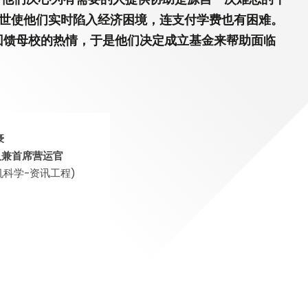
)常务
离世使他们实时陷入经济困境，连支付学费也有困难。
回馈母校的热情，于是他们决定成立基金来帮助面临
豪
办人兼首席营运官
算机科学-资讯工程)