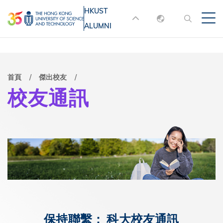
移
HKUST
MORE ABOUT HKUST
至
ALUMNI
English
主
UNIVERSITY NEWS
ACADEMIC
內
DEPARTMENTS A-Z
繁體中文
容
简体中文
LIFE@HKUST
LIBRARY
導
首頁
傑出校友
校友通訊
MAP & DIRECTIONS
JOBS@HKUST
航
FACULTY PROFILES
ABOUT HKUST
連
結
保持聯繫： 科大校友通訊