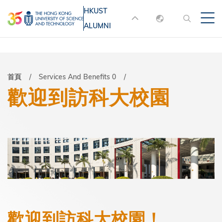
移
HKUST
MORE ABOUT HKUST
至
ALUMNI
English
主
UNIVERSITY NEWS
ACADEMIC
內
DEPARTMENTS A-Z
繁體中文
容
简体中文
LIFE@HKUST
LIBRARY
導
首頁
Services And Benefits 0
歡迎到訪科大校園
MAP & DIRECTIONS
JOBS@HKUST
航
FACULTY PROFILES
ABOUT HKUST
連
結
歡迎到訪科大校園！