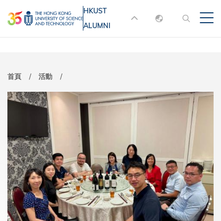
移
HKUST
MORE ABOUT HKUST
至
ALUMNI
English
主
UNIVERSITY NEWS
ACADEMIC
內
DEPARTMENTS A-Z
繁體中文
容
简体中文
LIFE@HKUST
LIBRARY
導
首頁
活動
MAP & DIRECTIONS
JOBS@HKUST
航
FACULTY PROFILES
ABOUT HKUST
連
結